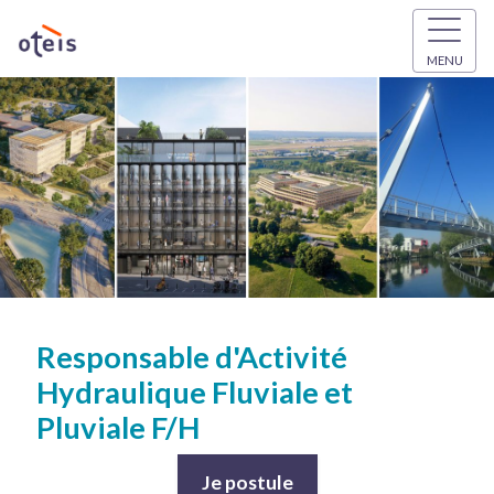
MENU
Responsable d'Activité
Hydraulique Fluviale et
Pluviale F/H
Je postule