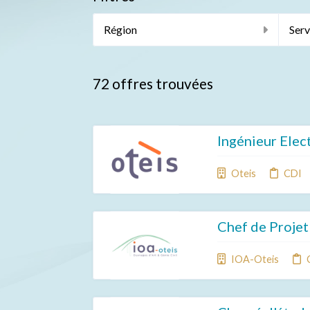
Région
Serv
72
offres trouvées
Ingénieur Elec
Oteis
CDI
Chef de Projet
IOA-Oteis