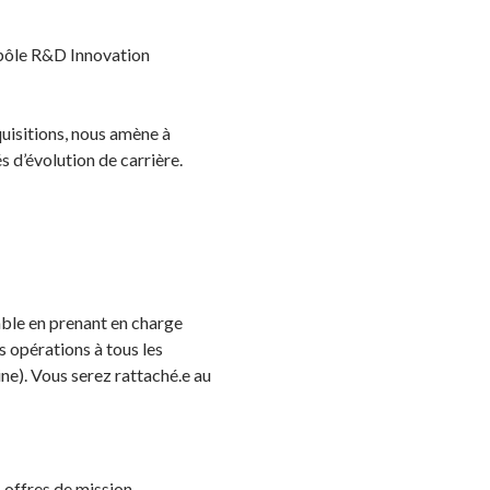
 pôle R&D Innovation
uisitions, nous amène à
s d’évolution de carrière.
able en prenant en charge
s opérations à tous les
ne). Vous serez rattaché.e au
offres de mission,