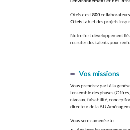
l'environnement et des infr
Oteis c’est
800
collaborateurs
OteisLab
et des projets inspi
Notre fort développement lié 
recruter des talents pour renf
Vos missions
Vous prendrez part à la genès
l’ensemble des phases (Offres, 
niveaux, faisabilité, concepti
directeur de la BU Aménageme
Vous serez amené.e à :
• Analyser les programmes pou