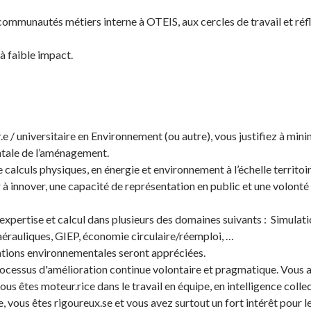
mmunautés métiers interne à OTEIS, aux cercles de travail et réfl
à faible impact.
 / universitaire en Environnement (ou autre), vous justifiez à min
ntale de l’aménagement.
calculs physiques, en énergie et environnement à l’échelle territoi
r à innover, une capacité de représentation en public et une volonté
xpertise et calcul dans plusieurs des domaines suivants : Simulat
 aérauliques, GIEP, économie circulaire/réemploi, …
ations environnementales seront appréciées.
ocessus d'amélioration continue volontaire et pragmatique. Vous av
ous êtes moteur.rice dans le travail en équipe, en intelligence collec
e, vous êtes rigoureux.se et vous avez surtout un fort intérêt pour 