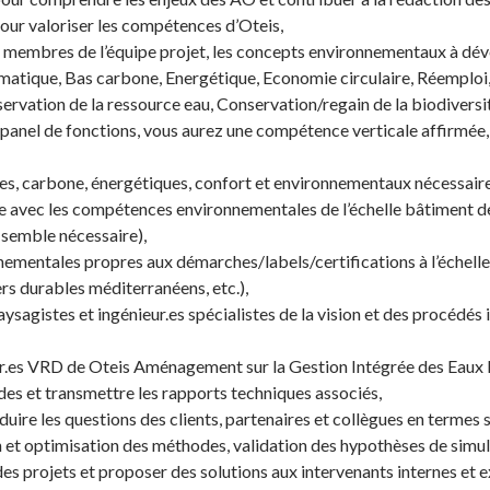
our valoriser les compétences d’Oteis,
membres de l’équipe projet, les concepts environnementaux à dével
atique, Bas carbone, Energétique, Economie circulaire, Réemploi,
éservation de la ressource eau, Conservation/regain de la biodiversit
e panel de fonctions, vous aurez une compétence verticale affirmée, 
ues, carbone, énergétiques, confort et environnementaux nécessair
e avec les compétences environnementales de l’échelle bâtiment d
 semble nécessaire),
nnementales propres aux démarches/labels/certifications à l’éch
rs durables méditerranéens, etc.),
sagistes et ingénieur.es spécialistes de la vision et des procédés i
ur.es VRD de Oteis Aménagement sur la Gestion Intégrée des Eaux P
des et transmettre les rapports techniques associés,
ire les questions des clients, partenaires et collègues en termes s
n et optimisation des méthodes, validation des hypothèses de simu
es projets et proposer des solutions aux intervenants internes et ex