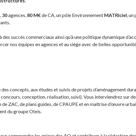
astructures
.
,
30
agences,
80
M€
de CA, un pôle Environnement
MATRIciel
, un
rants.
à des succès commerciaux ainsi qu’à une politique dynamique d’acq
orcer nos équipes en agences et au siège avec de belles opportunité
e des concepts, aux études et suivis de projets d’aménagement dur
concours, conception, réalisation, suivi). Vous interviendrez sur de
on de ZAC, de plans guides, de CPAUPE et en maîtrise d’œuvre urbai
nt du groupe Oteis.
r comprendre les enjeux des AO et contribuer à la rédaction des 